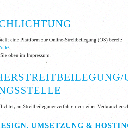
SCHLICHTUNG
llt eine Plattform zur Online-Streitbeilegung (OS) bereit:
/odr/
.
 Sie oben im Impressum.
ER­STREIT­BEILEGUNG/
NGS­STELLE
flichtet, an Streitbeilegungsverfahren vor einer Verbrauchersc
ESIGN, UMSETZUNG & HOSTI